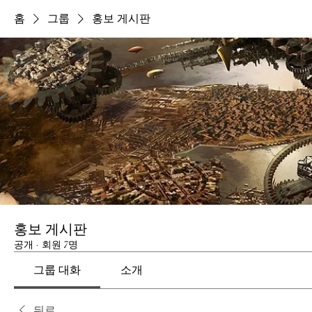
홈
그룹
홍보 게시판
홍보 게시판
공개
·
회원 7명
그룹 대화
소개
뒤로