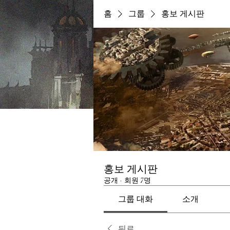
홈
그룹
홍보 게시판
홍보 게시판
공개
·
회원 7명
그룹 대화
소개
뒤로