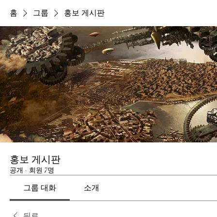
홈
그룹
홍보 게시판
홍보 게시판
공개
·
회원 7명
그룹 대화
소개
뒤로