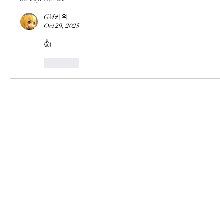
GM키위
Oct 29, 2025
👍
Like