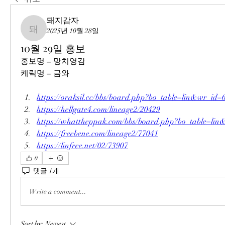
돼지감자
2025년 10월 28일
돼지감자
10월 29일 홍보
홍보명 = 망치영감
케릭명 = 금와
https://oraksil.cc/bbs/board.php?bo_table=lin&wr_id=
https://hellgate4.com/lineage2/20429
https://whattheppak.com/bbs/board.php?bo_table=li
https://freebene.com/lineage2/77041
https://linfree.net/02/73907
0
댓글 1개
Write a comment...
Sort by:
Newest