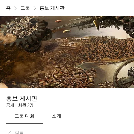
홈
그룹
홍보 게시판
홍보 게시판
공개
·
회원 7명
그룹 대화
소개
뒤로