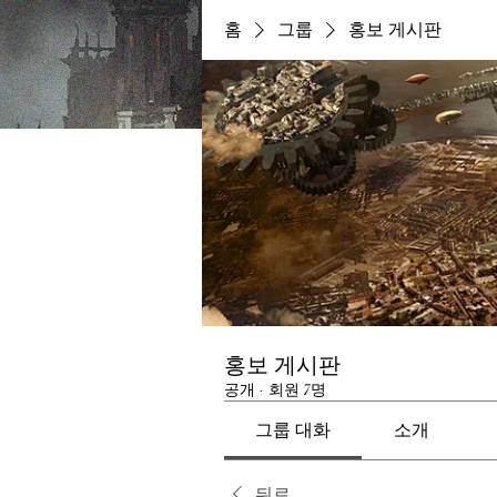
홈
그룹
홍보 게시판
홍보 게시판
공개
·
회원 7명
그룹 대화
소개
뒤로