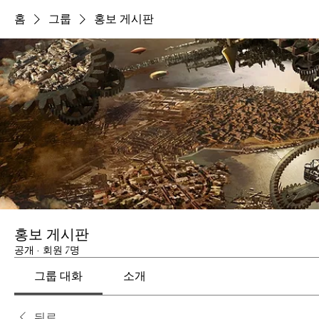
홈
그룹
홍보 게시판
홍보 게시판
공개
·
회원 7명
그룹 대화
소개
뒤로