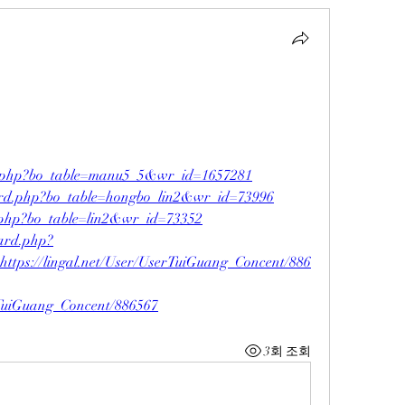
rd.php?bo_table=manu5_5&wr_id=1657281
oard.php?bo_table=hongbo_lin2&wr_id=73996
rd.php?bo_table=lin2&wr_id=73352
oard.php?
ttps://lingal.net/User/UserTuiGuang_Concent/886
erTuiGuang_Concent/886567
3회 조회