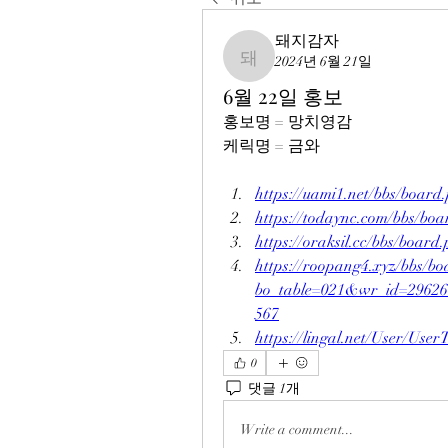
돼지감자
2024년 6월 21일
돼지감자
6월 22일 홍보
홍보명 = 망치영감 
케릭명 = 금와
https://uami1.net/bbs/boa
https://todaync.com/bbs/b
https://oraksil.cc/bbs/boa
https://roopang4.xyz/bbs/b
bo_table=021&wr_id=29626h
567
https://lingal.net/User/Us
0
댓글 1개
Write a comment...