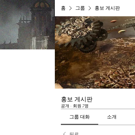
홈
그룹
홍보 게시판
홍보 게시판
공개
·
회원 7명
그룹 대화
소개
뒤로