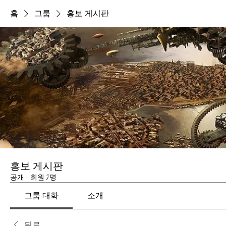
홈
그룹
홍보 게시판
홍보 게시판
공개
·
회원 7명
그룹 대화
소개
뒤로