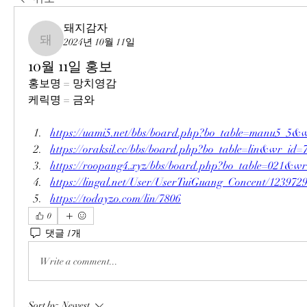
돼지감자
2024년 10월 11일
돼지감자
10월 11일 홍보
홍보명 = 망치영감
케릭명 = 금와
https://uami5.net/bbs/board.php?bo_table=manu5_5&
https://oraksil.cc/bbs/board.php?bo_table=lin&wr_id=
https://roopang4.xyz/bbs/board.php?bo_table=021&w
https://lingal.net/User/UserTuiGuang_Concent/123972
https://todayzo.com/lin/7806
0
댓글 1개
Write a comment...
Sort by:
Newest