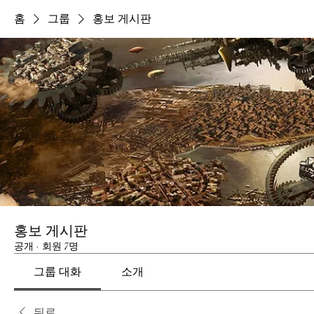
홈
그룹
홍보 게시판
홍보 게시판
공개
·
회원 7명
그룹 대화
소개
뒤로