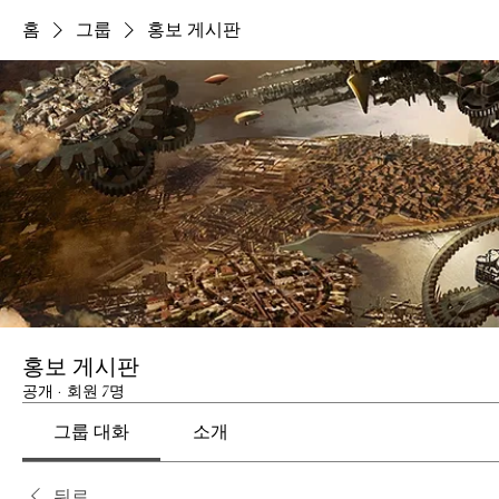
홈
그룹
홍보 게시판
홍보 게시판
공개
·
회원 7명
그룹 대화
소개
뒤로