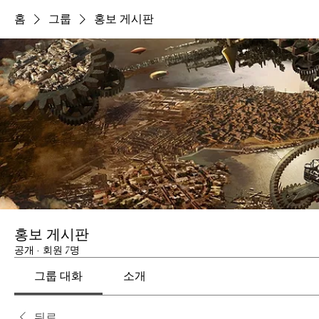
홈
그룹
홍보 게시판
홍보 게시판
공개
·
회원 7명
그룹 대화
소개
뒤로