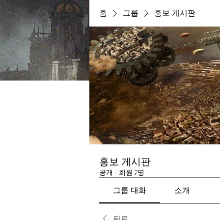
홈
그룹
홍보 게시판
홍보 게시판
공개
·
회원 7명
그룹 대화
소개
뒤로