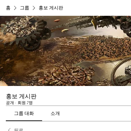
홈
그룹
홍보 게시판
홍보 게시판
공개
·
회원 7명
그룹 대화
소개
뒤로