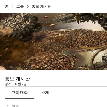
홈
그룹
홍보 게시판
홍보 게시판
공개
·
회원 7명
그룹 대화
소개
뒤로