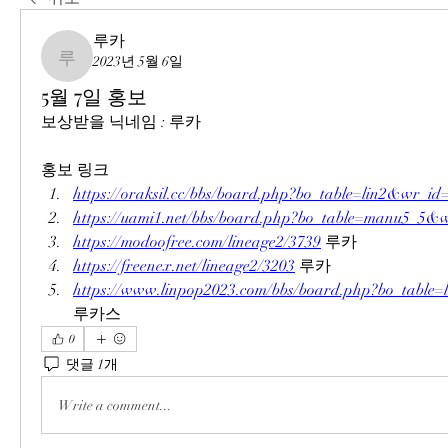
루카
2023년 5월 6일
루카
5월 7일 홍보
보상받을 닉네임 : 루카
홍보 링크
https://oraksil.cc/bbs/board.php?bo_table=lin2&wr_id
https://uami1.net/bbs/board.php?bo_table=manu5_5&
https://modoofree.com/lineage2/3739
 루카
https://freenex.net/lineage2/3203
 루카
https://www.linpop2023.com/bbs/board.php?bo_tabl
루카스
0
댓글 1개
Write a comment...