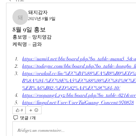
돼지감자
2024년 8월 9일
돼지감자
8월 9일 홍보
홍보명 = 망치영감
케릭명 = 금와
https://uami4.net/bbs/board.php?bo_table=manu5_5&
https://todaync.com/bbs/board.php?bo_table=hongbo
https://oraksil.cc/lin/%EC%B4%88%EA%B8%B0%E
B%8A%94-%EC%9E%A5%EC%88%98%EC%84%9C%E
%EB%A6%B02-%ED%82%A4%EC%9C%84-10/
https://roopang4.xyz/bbs/board.php?bo_table=021&w
https://lingal.net/User/UserTuiGuang_Concent/970878
0
댓글 1개
Rédigez un commentaire...