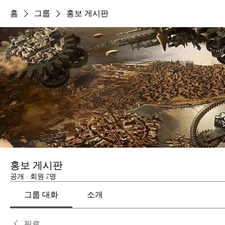
홈
그룹
홍보 게시판
홍보 게시판
공개
·
회원 7명
그룹 대화
소개
뒤로