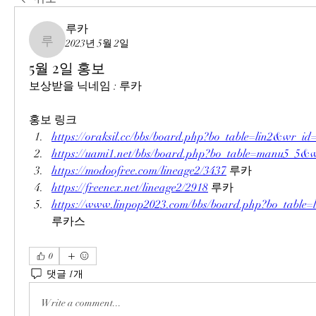
루카
2023년 5월 2일
루카
5월 2일 홍보
보상받을 닉네임 : 루카
홍보 링크
https://oraksil.cc/bbs/board.php?bo_table=lin2&wr_id
https://uami1.net/bbs/board.php?bo_table=manu5_5&
https://modoofree.com/lineage2/3437
 루카
https://freenex.net/lineage2/2918
 루카
https://www.linpop2023.com/bbs/board.php?bo_tabl
루카스
0
댓글 1개
Write a comment...