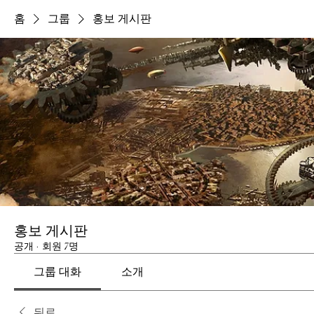
홈
그룹
홍보 게시판
홍보 게시판
공개
·
회원 7명
그룹 대화
소개
뒤로