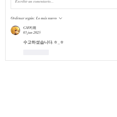
Escribir un comentario...
Ordenar según:
Lo más nuevo
GM키위
03 jun 2025
수고하셨습니다.ㅎ_ㅎ
Me gusta