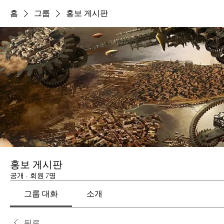
홈
그룹
홍보 게시판
홍보 게시판
공개
·
회원 7명
그룹 대화
소개
뒤로