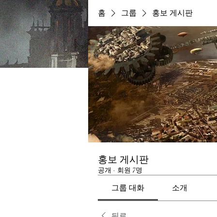
홈
그룹
홍보 게시판
홍보 게시판
공개
·
회원 7명
그룹 대화
소개
뒤로