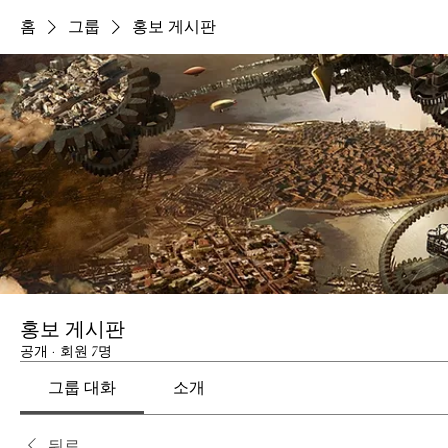
홈
그룹
홍보 게시판
홍보 게시판
공개
·
회원 7명
그룹 대화
소개
뒤로