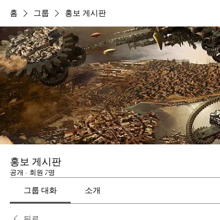
홈
그룹
홍보 게시판
홍보 게시판
공개
·
회원 7명
그룹 대화
소개
뒤로