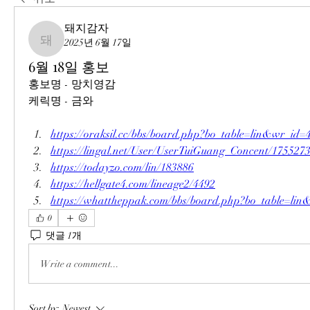
돼지감자
2025년 6월 17일
돼지감자
6월 18일 홍보
홍보명 - 망치영감
케릭명 - 금와
https://oraksil.cc/bbs/board.php?bo_table=lin&wr_id=
https://lingal.net/User/UserTuiGuang_Concent/175527
https://todayzo.com/lin/183886
https://hellgate4.com/lineage2/4492
https://whattheppak.com/bbs/board.php?bo_table=li
0
댓글 1개
Write a comment...
Sort by:
Newest