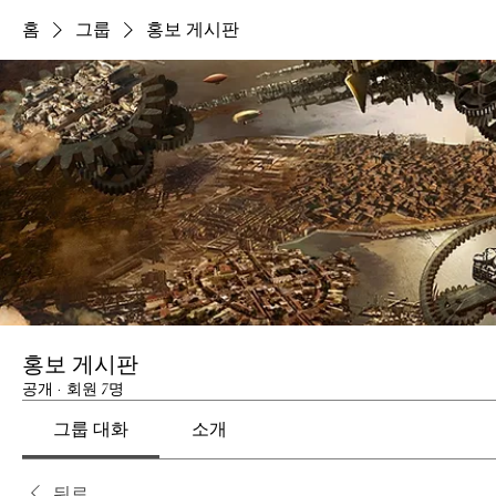
홈
그룹
홍보 게시판
홍보 게시판
공개
·
회원 7명
그룹 대화
소개
뒤로