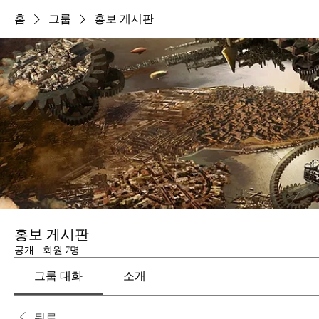
홈
그룹
홍보 게시판
홍보 게시판
공개
·
회원 7명
그룹 대화
소개
뒤로