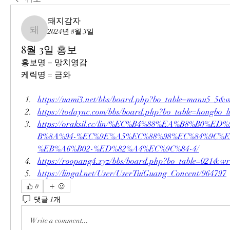
돼지감자
2024년 8월 3일
돼지감자
8월 3일 홍보
홍보명 = 망치영감
케릭명 = 금와
https://uami3.net/bbs/board.php?bo_table=manu5_5&
https://todaync.com/bbs/board.php?bo_table=hongbo
https://oraksil.cc/lin/%EC%B4%88%EA%B8%B0%E
B%8A%94-%EC%9E%A5%EC%88%98%EC%84%9C%E
%EB%A6%B02-%ED%82%A4%EC%9C%84-4/
https://roopang4.xyz/bbs/board.php?bo_table=021&w
https://lingal.net/User/UserTuiGuang_Concent/964797
0
댓글 1개
Write a comment...