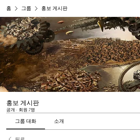
홈
그룹
홍보 게시판
홍보 게시판
공개
·
회원 7명
그룹 대화
소개
뒤로