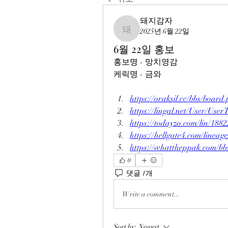
돼지감자
2025년 6월 22일
돼지감자
6월 22일 홍보
홍보명 - 망치영감
케릭명 - 금와
https://oraksil.cc/bbs/boa
https://lingal.net/User/Us
https://todayzo.com/lin/188
https://hellgate4.com/lineag
https://whattheppak.com/b
0
댓글 1개
Write a comment...
Sort by:
Newest