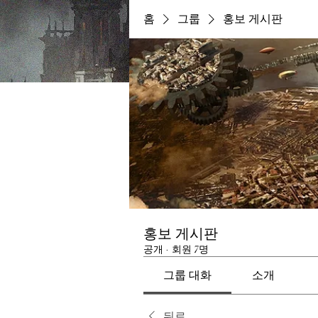
홈
그룹
홍보 게시판
홍보 게시판
공개
·
회원 7명
그룹 대화
소개
뒤로