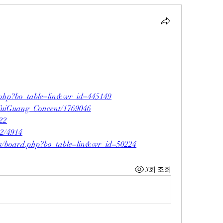
rd.php?bo_table=lin&wr_id=445149
erTuiGuang_Concent/1769046
222
e2/4914
bs/board.php?bo_table=lin&wr_id=50224
3회 조회