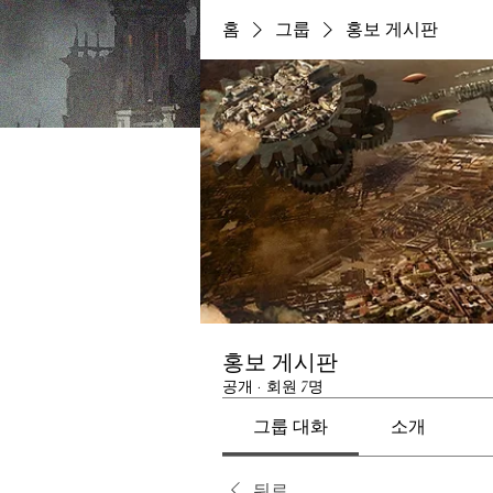
홈
그룹
홍보 게시판
홍보 게시판
공개
·
회원 7명
그룹 대화
소개
뒤로