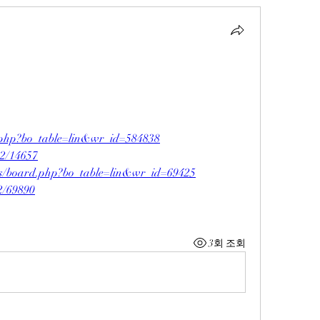
rd.php?bo_table=lin&wr_id=584838
e2/14657
bs/board.php?bo_table=lin&wr_id=69425
e2/69890
3회 조회