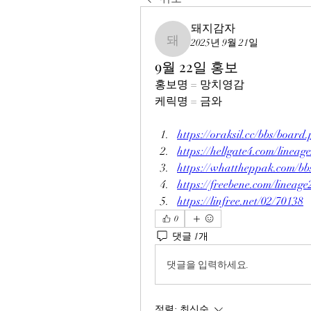
돼지감자
2025년 9월 21일
돼지감자
9월 22일 홍보
홍보명 = 망치영감
케릭명 = 금와
https://oraksil.cc/bbs/boa
https://hellgate4.com/lineag
https://whattheppak.com/b
https://freebene.com/lineag
https://linfree.net/02/70138
0
댓글 1개
댓글을 입력하세요.
정렬:
최신순