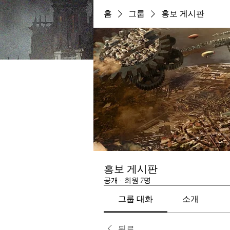
홈
그룹
홍보 게시판
홍보 게시판
공개
·
회원 7명
그룹 대화
소개
뒤로