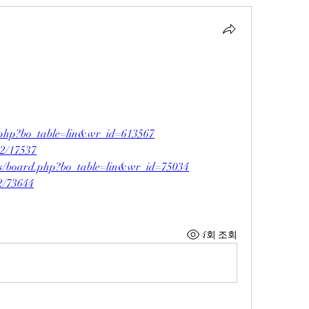
rd.php?bo_table=lin&wr_id=613567
e2/17537
bs/board.php?bo_table=lin&wr_id=75034
e2/73644
4회 조회