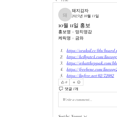
돼지감자
2025년 10월 11일
돼지감자
10월 11일 홍보
홍보명 = 망치영감
케릭명 = 금와
https://oraksil.cc/bbs/boa
https://hellgate4.com/lineag
https://whattheppak.com/b
https://freebene.com/lineag
https://linfree.net/02/72082
0
댓글 1개
Write a comment...
Sort by:
Newest