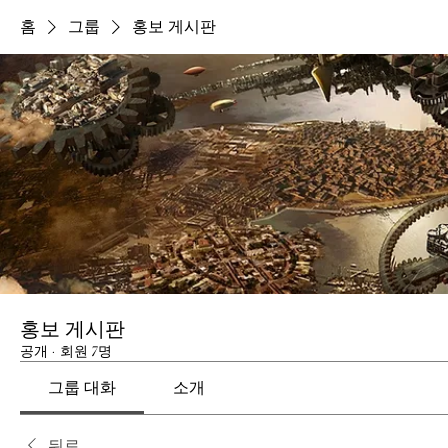
홈
그룹
홍보 게시판
홍보 게시판
공개
·
회원 7명
그룹 대화
소개
뒤로