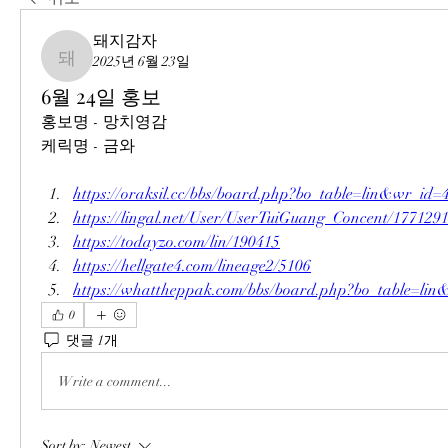
돼지감자
2025년 6월 23일
돼지감자
6월 24일 홍보
홍보명 - 망치영감
케릭명 - 금와
https://oraksil.cc/bbs/board.php?bo_table=lin&wr_id=
https://lingal.net/User/UserTuiGuang_Concent/177129
https://todayzo.com/lin/190415
https://hellgate4.com/lineage2/5106
https://whattheppak.com/bbs/board.php?bo_table=li
0
댓글 1개
Write a comment...
Sort by:
Newest