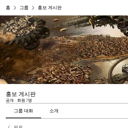
홈
그룹
홍보 게시판
홍보 게시판
공개
·
회원 7명
그룹 대화
소개
뒤로