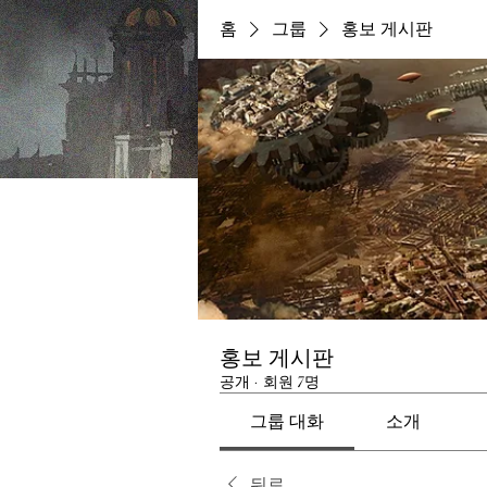
홈
그룹
홍보 게시판
홍보 게시판
공개
·
회원 7명
그룹 대화
소개
뒤로