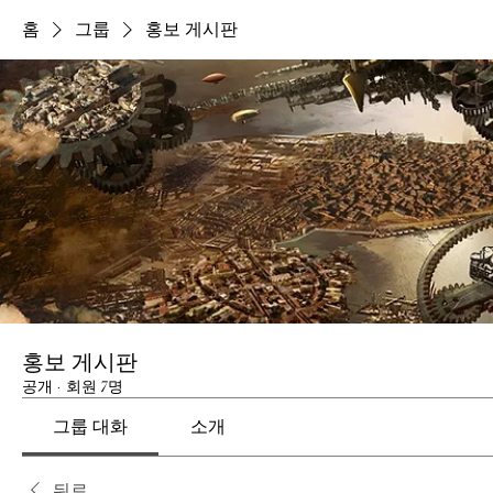
홈
그룹
홍보 게시판
홍보 게시판
공개
·
회원 7명
그룹 대화
소개
뒤로