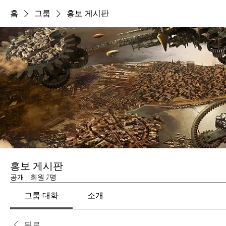
홈
그룹
홍보 게시판
홍보 게시판
공개
·
회원 7명
그룹 대화
소개
뒤로