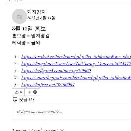
돼지감자
2025년 8월 11일
돼지감자
8월 12일 홍보
홍보명 = 망치영감
케릭명 = 금와
https://oraksil.cc/bbs/board.php?bo_table=lin&wr_id=
https://lingal.net/User/UserTuiGuang_Concent/202447
https://hellgate4.com/lineage2/9600
https://whattheppak.com/bbs/board.php?bo_table=li
https://linfree.net/02/66064
0
댓글 1개
Rédigez un commentaire...
Trier par :
Les plus récents