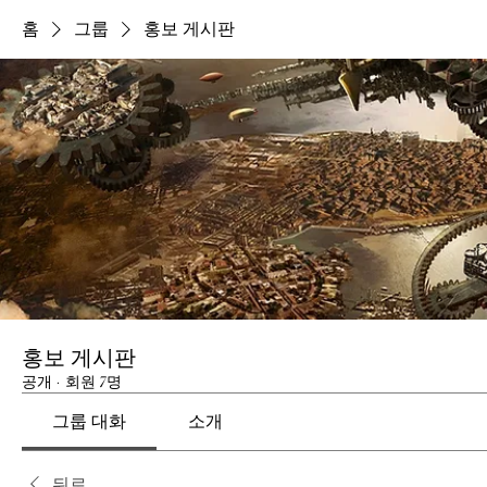
홈
그룹
홍보 게시판
홍보 게시판
공개
·
회원 7명
그룹 대화
소개
뒤로