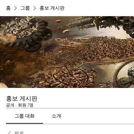
홈
그룹
홍보 게시판
홍보 게시판
공개
·
회원 7명
그룹 대화
소개
뒤로