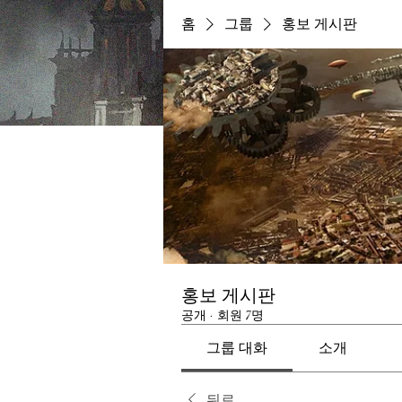
홈
그룹
홍보 게시판
홍보 게시판
공개
·
회원 7명
그룹 대화
소개
뒤로