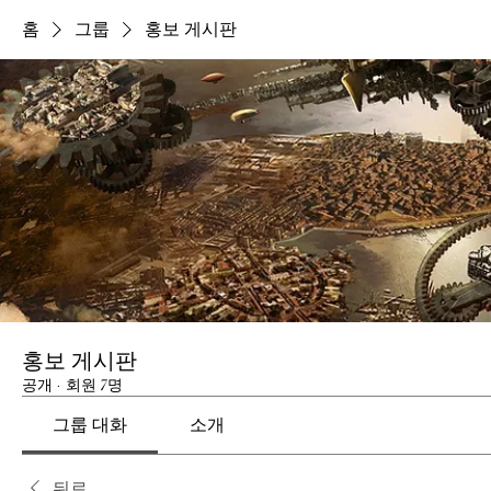
홈
그룹
홍보 게시판
홍보 게시판
공개
·
회원 7명
그룹 대화
소개
뒤로