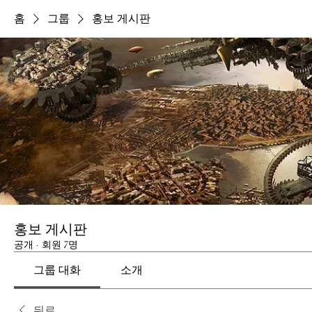
홈
그룹
홍보 게시판
홍보 게시판
공개
·
회원 7명
그룹 대화
소개
뒤로