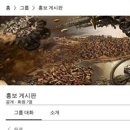
홈
그룹
홍보 게시판
홍보 게시판
공개
·
회원 7명
그룹 대화
소개
뒤로