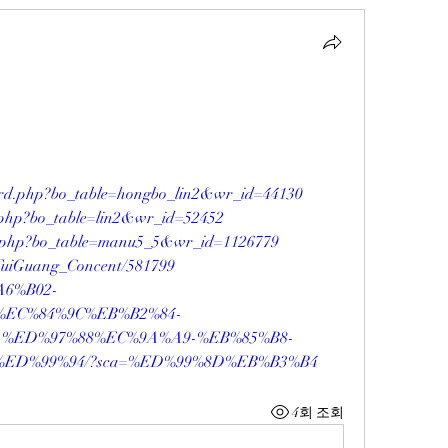
oard.php?bo_table=hongbo_lin2&wr_id=44130
rd.php?bo_table=lin2&wr_id=52452
rd.php?bo_table=manu5_5&wr_id=1126779
erTuiGuang_Concent/581799
%A6%B02-
EC%84%9C%EB%B2%84-
%ED%97%88%EC%9A%A9-%EB%85%B8-
ED%99%94/?sca=%ED%99%8D%EB%B3%B4
4회 조회