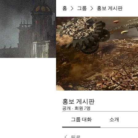
홈
그룹
홍보 게시판
홍보 게시판
공개
·
회원 7명
그룹 대화
소개
뒤로