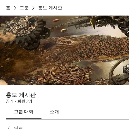
홈
그룹
홍보 게시판
홍보 게시판
공개
·
회원 7명
그룹 대화
소개
뒤로