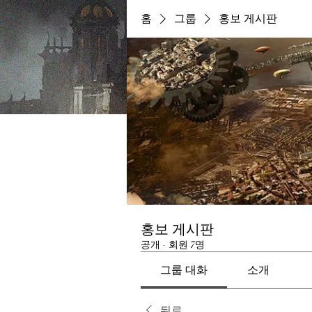
홈
그룹
홍보 게시판
홍보 게시판
공개
·
회원 7명
그룹 대화
소개
뒤로