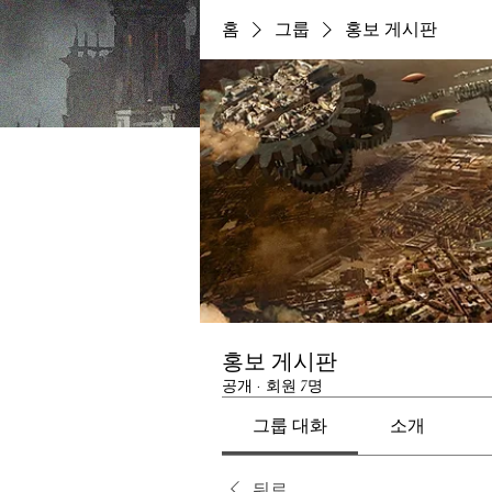
홈
그룹
홍보 게시판
홍보 게시판
공개
·
회원 7명
그룹 대화
소개
뒤로