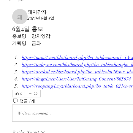
돼지감자
2024년 6월 4일
돼지감자
6월4일 홍보
홍보명 = 망치영감 
케릭명 = 금와
https://uami1.net/bbs/board.php?bo_table=manu5_5&
https://todaync.com/bbs/board.php?bo_table=hongbo
https://oraksil.cc/bbs/board.php?bo_table=lin2&wr_id
https://lingal.net/User/UserTuiGuang_Concent/865674
https://roopang4.xyz/bbs/board.php?bo_table=021&w
0
댓글 1개
Write a comment...
Sort by:
Newest