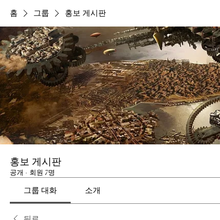
홈
그룹
홍보 게시판
홍보 게시판
공개
·
회원 7명
그룹 대화
소개
뒤로