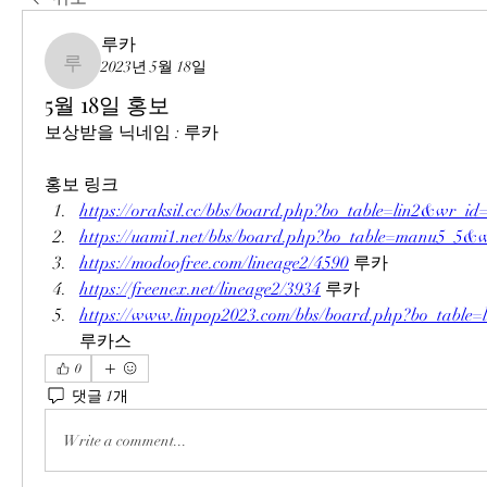
루카
2023년 5월 18일
루카
5월 18일 홍보
보상받을 닉네임 : 루카
홍보 링크
https://oraksil.cc/bbs/board.php?bo_table=lin2&wr_id
https://uami1.net/bbs/board.php?bo_table=manu5_5&
https://modoofree.com/lineage2/4590
 루카
https://freenex.net/lineage2/3934
 루카
https://www.linpop2023.com/bbs/board.php?bo_tabl
루카스
0
댓글 1개
Write a comment...