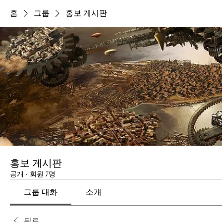
홈
그룹
홍보 게시판
홍보 게시판
공개
·
회원 7명
그룹 대화
소개
뒤로