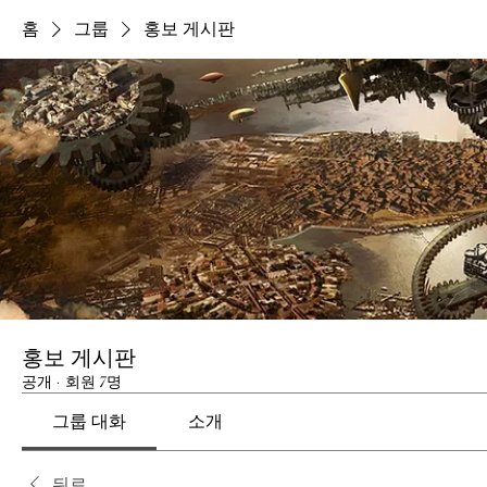
홈
그룹
홍보 게시판
홍보 게시판
공개
·
회원 7명
그룹 대화
소개
뒤로