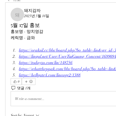
돼지감자
2025년 5월 16일
돼지감자
5월 17일 홍보
홍보명 - 망치영감
케릭명 - 금와
https://oraksil.cc/bbs/board.php?bo_table=lin&wr_id=
https://lingal.net/User/UserTuiGuang_Concent/169909
https://todayzo.com/lin/148756
https://whattheppak.com/bbs/board.php?bo_table=li
https://hellgate4.com/lineage2/1388
0
댓글 1개
Write a comment...
Sort by:
Newest