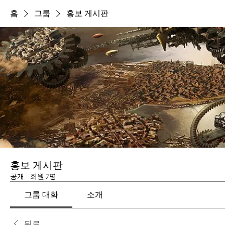
홈
그룹
홍보 게시판
홍보 게시판
공개
·
회원 7명
그룹 대화
소개
뒤로