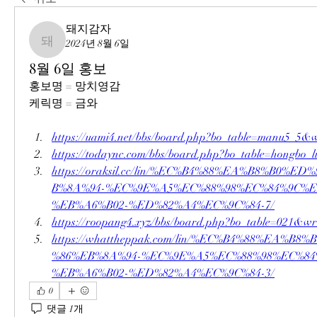
돼지감자
2024년 8월 6일
돼지감자
8월 6일 홍보
홍보명 = 망치영감
케릭명 = 금와
https://uami4.net/bbs/board.php?bo_table=manu5_5&
https://todaync.com/bbs/board.php?bo_table=hongbo
https://oraksil.cc/lin/%EC%B4%88%EA%B8%B0%E
B%8A%94-%EC%9E%A5%EC%88%98%EC%84%9C%E
%EB%A6%B02-%ED%82%A4%EC%9C%84-7/
https://roopang4.xyz/bbs/board.php?bo_table=021&w
https://whattheppak.com/lin/%EC%B4%88%EA%B
%86%EB%8A%94-%EC%9E%A5%EC%88%98%EC%84
%EB%A6%B02-%ED%82%A4%EC%9C%84-3/
0
댓글 1개