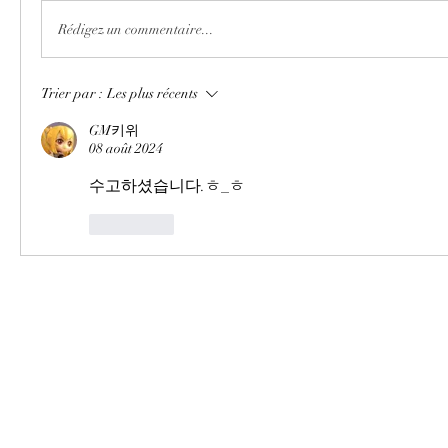
Rédigez un commentaire...
Trier par :
Les plus récents
GM키위
08 août 2024
수고하셨습니다.ㅎ_ㅎ
J'aime