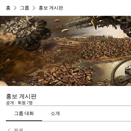
홈
그룹
홍보 게시판
홍보 게시판
공개
·
회원 7명
그룹 대화
소개
뒤로