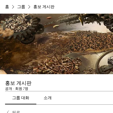
홈
그룹
홍보 게시판
홍보 게시판
공개
·
회원 7명
그룹 대화
소개
뒤로