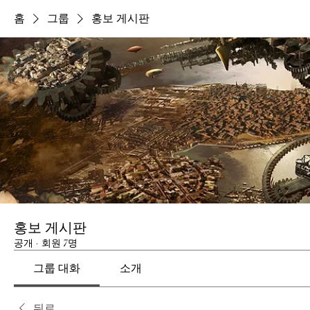
홈
그룹
홍보 게시판
홍보 게시판
공개
·
회원 7명
그룹 대화
소개
뒤로