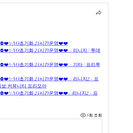
️⛔❤️✨NO초기화 24시간운영❤️❤️
️⛔❤️✨NO초기화 24시간운영❤️❤️ > 리니지 | 투데
️⛔❤️✨NO초기화 24시간운영❤️❤️ > 기타 | 프리투
⛔❤️✨NO초기화 24시간운영❤️❤️ > 리니지2 - 프
 홍보 커뮤니티 프리모아
⛔❤️✨NO초기화 24시간운영❤️❤️ - 리니지2 - 프
5회 조회