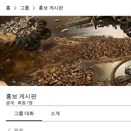
홈
그룹
홍보 게시판
홍보 게시판
공개
·
회원 7명
그룹 대화
소개
뒤로